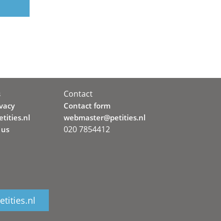
Contact
s
ivacy
Contact form
tities.nl
webmaster@petities.nl
020 7854412
 us
tities.nl