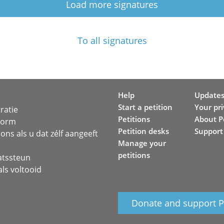
Load more signatures
To all signatures
Help
Update
Start a petition
Your pr
ratie
Petitions
About Pe
svorm
Petition desks
Support
ons als u dat zélf aangeeft
Manage your
petitions
atssteun
ls voltooid
Donate and support Pe