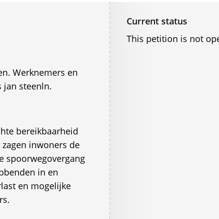
Current status
This petition is not op
en. Werknemers en
jan steenln.
chte bereikbaarheid
r zagen inwoners de
n de spoorwegovergang
ebbenden in en
rlast en mogelijke
rs.