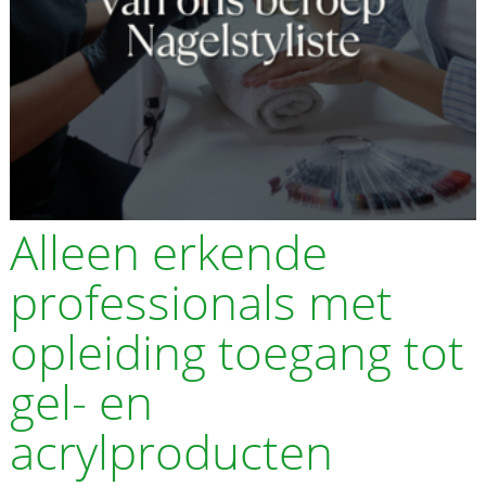
Alleen erkende
professionals met
opleiding toegang tot
gel- en
acrylproducten