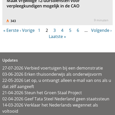
Maak vrijwillige 12-uursdiensten voor
verpleegkundigen mogelijk in de CAO
9 minuten
343
« Eerste
‹ Vorige
1
2
3
4
5
6
…
Volgende ›
Laatste »
Updates
27-07-2026 Verbied voertuigen bij een demonstratie
03-06-2026 Erken thuisonderwijs als onderwijsvorm
22-05-2026 Let op, u ontvangt alleen e-mail van ons als u
dat zélf aangeeft
21-04-2026 Steun het Groen Staal Project
02-04-2026 Geef Tata Steel Nederland geen staatssteun
14-03-2026 Verklaar het Nederlands wegennet als
voltooid