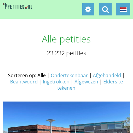
Alle petities
23.232 petities
Sorteren op:
Alle
|
Ondertekenbaar
|
Afgehandeld
|
Beantwoord
|
Ingetrokken
|
Afgewezen
|
Elders te
tekenen