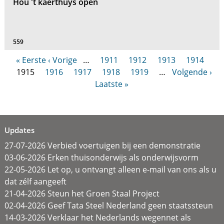
Hou 't kaerthuys open
559
« Eerste
‹ Vorige
…
1911
1912
1913
1914
1915
1916
1917
1918
1919
…
Volgende ›
Laatste »
Updates
27-07-2026 Verbied voertuigen bij een demonstratie
03-06-2026 Erken thuisonderwijs als onderwijsvorm
22-05-2026 Let op, u ontvangt alleen e-mail van ons als u
dat zélf aangeeft
21-04-2026 Steun het Groen Staal Project
02-04-2026 Geef Tata Steel Nederland geen staatssteun
14-03-2026 Verklaar het Nederlands wegennet als