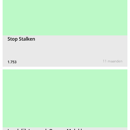
Stop Stalken
11 maanden
1.753