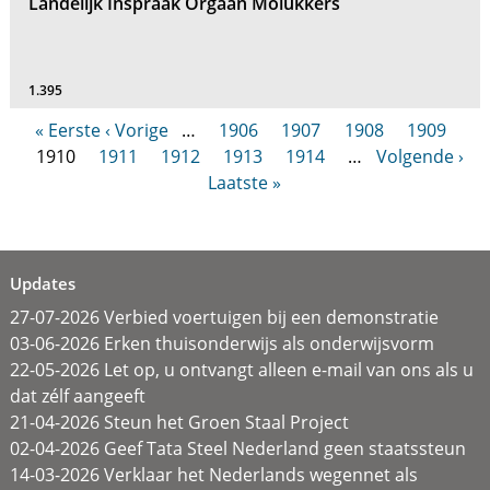
Landelijk Inspraak Orgaan Molukkers
1.395
« Eerste
‹ Vorige
…
1906
1907
1908
1909
1910
1911
1912
1913
1914
…
Volgende ›
Laatste »
Updates
27-07-2026 Verbied voertuigen bij een demonstratie
03-06-2026 Erken thuisonderwijs als onderwijsvorm
22-05-2026 Let op, u ontvangt alleen e-mail van ons als u
dat zélf aangeeft
21-04-2026 Steun het Groen Staal Project
02-04-2026 Geef Tata Steel Nederland geen staatssteun
14-03-2026 Verklaar het Nederlands wegennet als