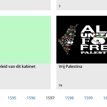
7
eid van dit kabinet
Vrij Palestina
74
1595
1596
1597
1598
1599
1