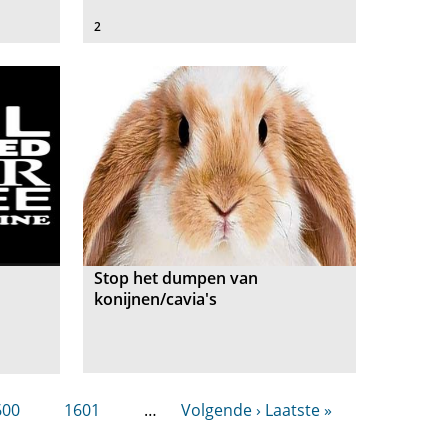
2
Stop het dumpen van
konijnen/cavia's
600
1601
…
Volgende ›
Laatste »