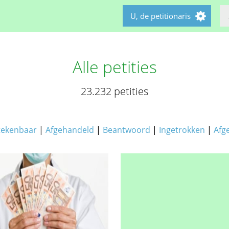
U, de petitionaris
Alle petities
23.232 petities
tekenbaar
|
Afgehandeld
|
Beantwoord
|
Ingetrokken
|
Afg