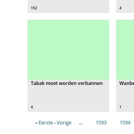
152
4
Tabak moet worden verbannen
Wanbel
4
1
« Eerste
‹ Vorige
…
1593
1594