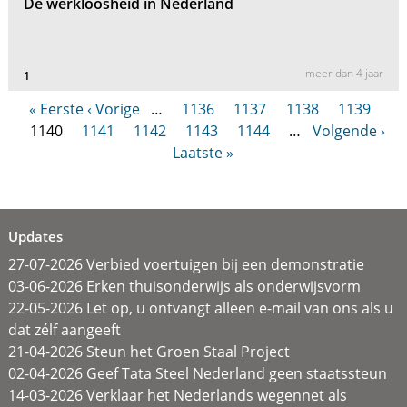
De werkloosheid in Nederland
meer dan 4 jaar
1
« Eerste
‹ Vorige
…
1136
1137
1138
1139
1140
1141
1142
1143
1144
…
Volgende ›
Laatste »
Updates
27-07-2026 Verbied voertuigen bij een demonstratie
03-06-2026 Erken thuisonderwijs als onderwijsvorm
22-05-2026 Let op, u ontvangt alleen e-mail van ons als u
dat zélf aangeeft
21-04-2026 Steun het Groen Staal Project
02-04-2026 Geef Tata Steel Nederland geen staatssteun
14-03-2026 Verklaar het Nederlands wegennet als