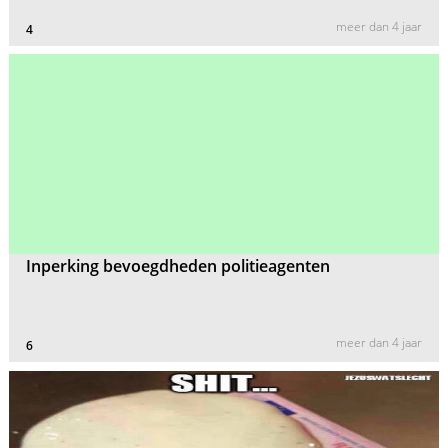
meer dan 4 jaar
4
Inperking bevoegdheden politieagenten
meer dan 4 jaar
6