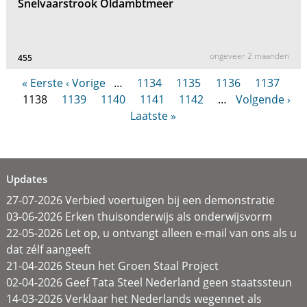
Snelvaarstrook Oldambtmeer
ongeveer 2 maanden
455
« Eerste
‹ Vorige
…
1134
1135
1136
1137
1138
1139
1140
1141
1142
…
Volgende ›
Laatste »
Updates
27-07-2026 Verbied voertuigen bij een demonstratie
03-06-2026 Erken thuisonderwijs als onderwijsvorm
22-05-2026 Let op, u ontvangt alleen e-mail van ons als u
dat zélf aangeeft
21-04-2026 Steun het Groen Staal Project
02-04-2026 Geef Tata Steel Nederland geen staatssteun
14-03-2026 Verklaar het Nederlands wegennet als