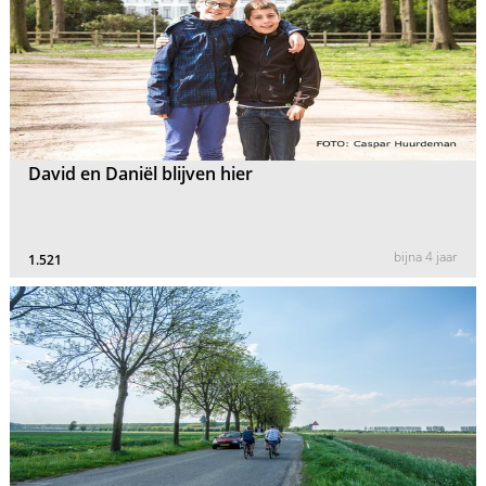
David en Daniël blijven hier
bijna 4 jaar
1.521