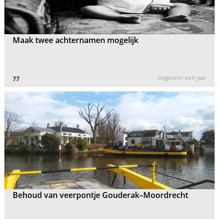
Maak twee achternamen mogelijk
ongeveer een jaar
77
Behoud van veerpontje Gouderak–Moordrecht