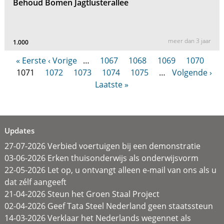
Behoud Bomen Jagtlusterallee
meer dan 3 jaar
1.000
« Eerste
‹ Vorige
…
1067
1068
1069
1070
1071
1072
1073
1074
1075
…
Volgende ›
Laatste »
Updates
27-07-2026 Verbied voertuigen bij een demonstratie
03-06-2026 Erken thuisonderwijs als onderwijsvorm
22-05-2026 Let op, u ontvangt alleen e-mail van ons als u
dat zélf aangeeft
21-04-2026 Steun het Groen Staal Project
02-04-2026 Geef Tata Steel Nederland geen staatssteun
14-03-2026 Verklaar het Nederlands wegennet als