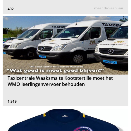
meer dan een jaar
402
Taxicentrale Waaksma te Kootstertille moet het
WMO leerlingenvervoer behouden
1.919