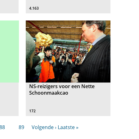
4.163
NS-reizigers voor een Nette
Schoonmaakcao
172
88
89
Volgende ›
Laatste »