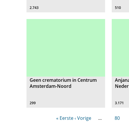
2.743
510
Geen crematorium in Centrum
Anjana
Amsterdam-Noord
Neder
299
3.171
« Eerste
‹ Vorige
…
80