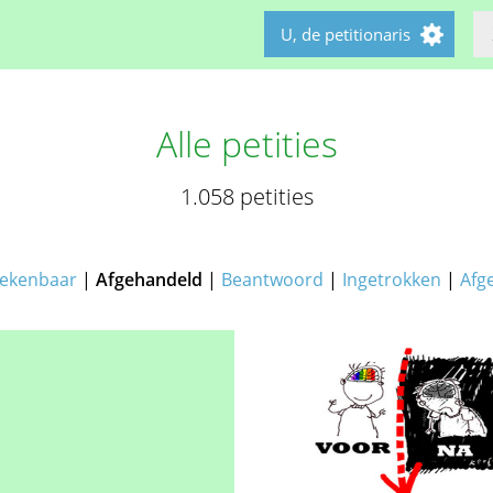
U, de petitionaris
Alle petities
1.058 petities
ekenbaar
|
Afgehandeld
|
Beantwoord
|
Ingetrokken
|
Afg