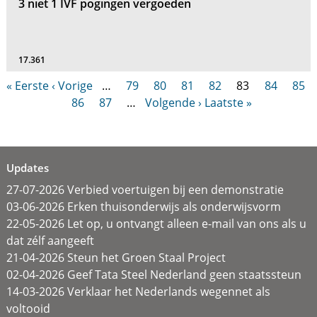
3 niet 1 IVF pogingen vergoeden
17.361
« Eerste
‹ Vorige
…
79
80
81
82
83
84
85
86
87
…
Volgende ›
Laatste »
Updates
27-07-2026 Verbied voertuigen bij een demonstratie
03-06-2026 Erken thuisonderwijs als onderwijsvorm
22-05-2026 Let op, u ontvangt alleen e-mail van ons als u
dat zélf aangeeft
21-04-2026 Steun het Groen Staal Project
02-04-2026 Geef Tata Steel Nederland geen staatssteun
14-03-2026 Verklaar het Nederlands wegennet als
voltooid