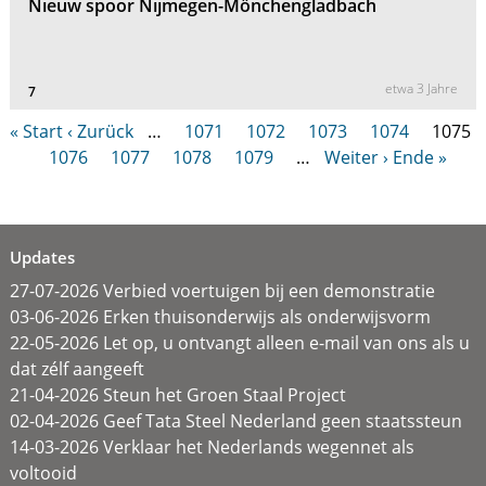
Nieuw spoor Nijmegen-Mönchengladbach
etwa 3 Jahre
7
« Start
‹ Zurück
…
1071
1072
1073
1074
1075
1076
1077
1078
1079
…
Weiter ›
Ende »
Updates
27-07-2026 Verbied voertuigen bij een demonstratie
03-06-2026 Erken thuisonderwijs als onderwijsvorm
22-05-2026 Let op, u ontvangt alleen e-mail van ons als u
dat zélf aangeeft
21-04-2026 Steun het Groen Staal Project
02-04-2026 Geef Tata Steel Nederland geen staatssteun
14-03-2026 Verklaar het Nederlands wegennet als
voltooid