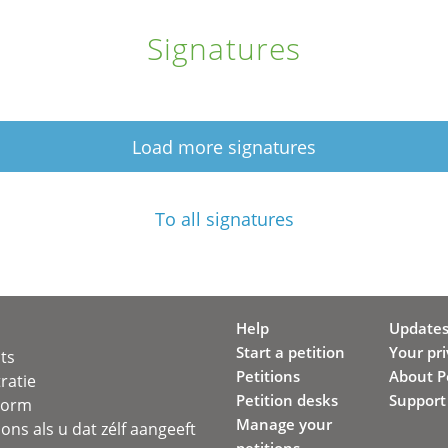
Signatures
Load more signatures
To all signatures
Help
Update
Start a petition
Your pr
ots
Petitions
About Pe
ratie
Petition desks
Support
svorm
Manage your
ons als u dat zélf aangeeft