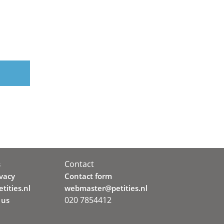
Contact
s
ivacy
Contact form
tities.nl
webmaster@petities.nl
020 7854412
 us