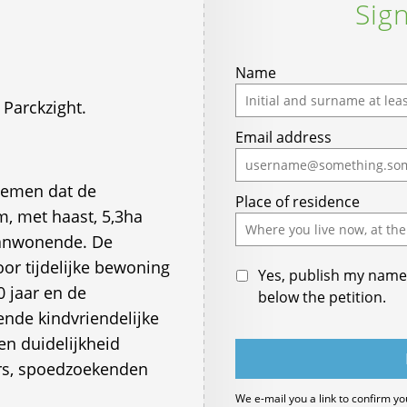
Sign
If
Name
you
Parckzight.
are
Email address
a
human,
ignore
nemen dat de
Place of residence
this
, met haast, 5,3ha
field
aanwonende. De
or tijdelijke bewoning
Yes, publish my name 
 jaar en de
below the petition.
ende kindvriendelijke
en duidelijkheid
ers, spoedzoekenden
We e-mail you a link to confirm yo