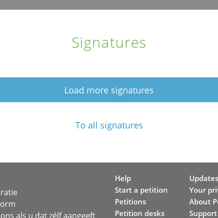
Signatures
Load more signatures
To all signatures
Help
Update
Start a petition
Your pr
ratie
Petitions
About Pe
svorm
Petition desks
Support
ons als u dat zélf aangeeft