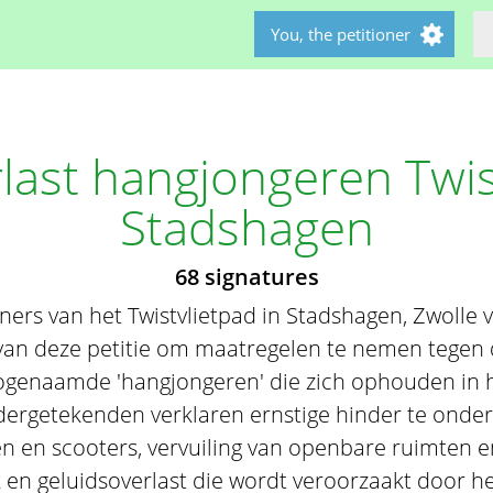
You, the petitioner
last hangjongeren Twis
Stadshagen
68 signatures
rs van het Twistvlietpad in Stadshagen, Zwolle
van deze petitie om maatregelen te nemen tegen d
ogenaamde 'hangjongeren' die zich ophouden in he
dergetekenden verklaren ernstige hinder te onder
n en scooters, vervuiling van openbare ruimten 
 en geluidsoverlast die wordt veroorzaakt door he