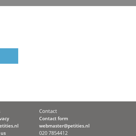
Contact
s
ivacy
Contact form
tities.nl
webmaster@petities.nl
020 7854412
 us