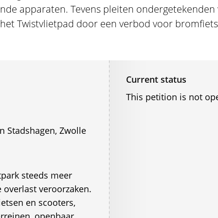
ende apparaten. Tevens pleiten ondergetekenden v
 het Twistvlietpad door een verbod voor bromfietse
Current status
This petition is not op
n Stadshagen, Zwolle
etpark steeds meer
 overlast veroorzaken.
ietsen en scooters,
erreinen, openbaar