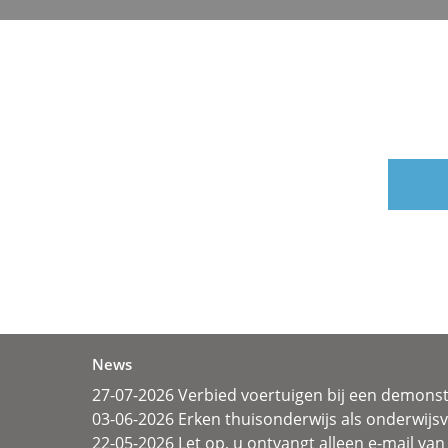
News
27-07-2026 Verbied voertuigen bij een demonst
03-06-2026 Erken thuisonderwijs als onderwij
22-05-2026 Let op, u ontvangt alleen e-mail van 