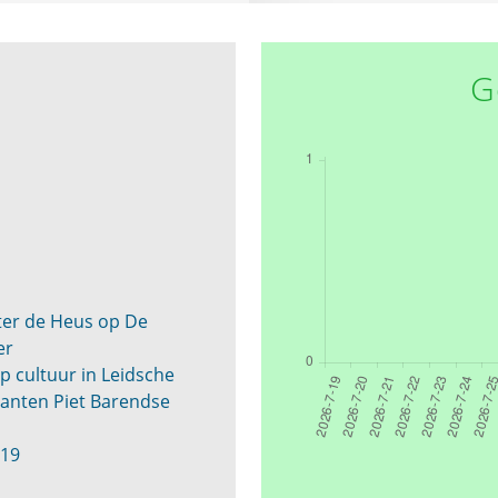
G
ter de Heus op De
er
p cultuur in Leidsche
danten Piet Barendse
r19