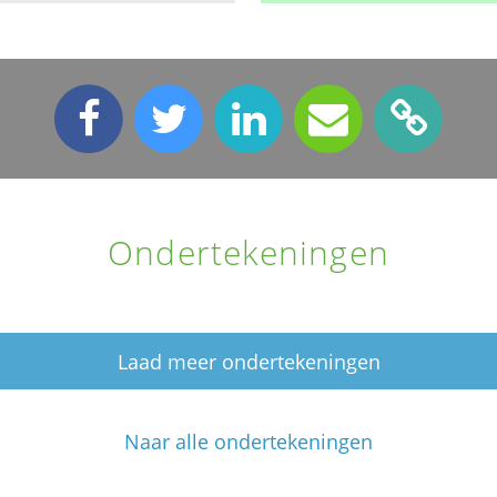
Ondertekeningen
Laad meer ondertekeningen
Naar alle ondertekeningen