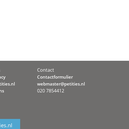
Contact
s
acy
Contactformulier
ities.nl
webmaster@petities.nl
020 7854412
ns
ies.nl