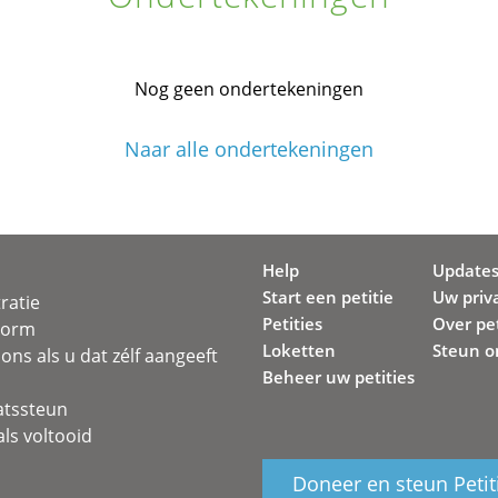
Nog geen ondertekeningen
Naar alle ondertekeningen
Help
Update
Start een petitie
Uw priv
ratie
Petities
Over pet
svorm
Loketten
Steun o
ons als u dat zélf aangeeft
Beheer uw petities
atssteun
ls voltooid
Doneer en steun Petit