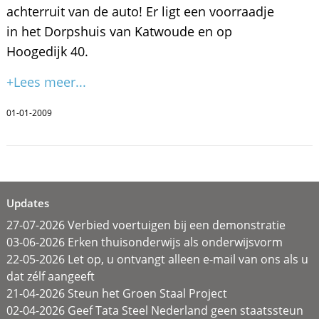
achterruit van de auto! Er ligt een voorraadje
in het Dorpshuis van Katwoude en op
Hoogedijk 40.
+Lees meer...
01-01-2009
Updates
27-07-2026 Verbied voertuigen bij een demonstratie
03-06-2026 Erken thuisonderwijs als onderwijsvorm
22-05-2026 Let op, u ontvangt alleen e-mail van ons als u
dat zélf aangeeft
21-04-2026 Steun het Groen Staal Project
02-04-2026 Geef Tata Steel Nederland geen staatssteun