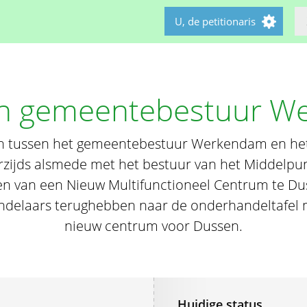
U, de petitionaris
n gemeentebestuur W
n tussen het gemeentebestuur Werkendam en het
rzijds alsmede met het bestuur van het Middelpun
en van een Nieuw Multifunctioneel Centrum te Duss
ndelaars terughebben naar de onderhandeltafel 
nieuw centrum voor Dussen.
Huidige status