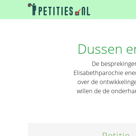
Dussen e
De besprekinge
Elisabethparochie ene
over de ontwikkeling
willen de de onderha
Petitie