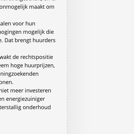
s onmogelijk maakt om
talen voor hun
rhogingen mogelijk die
e. Dat brengt huurders
zwakt de rechtspositie
reem hoge huurprijzen,
Woningzoekenden
wonen.
niet meer investeren
en energiezuiniger
terstallig onderhoud