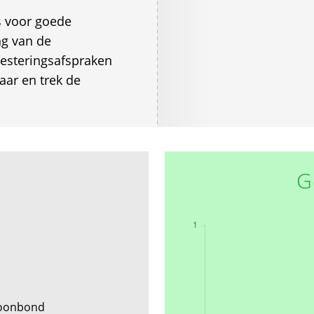
s voor goede
ng van de
esteringsafspraken
ar en trek de
G
Woonbond