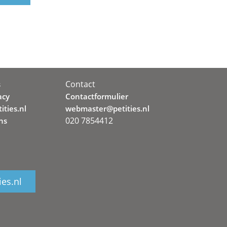
Contact
s
acy
Contactformulier
ities.nl
webmaster@petities.nl
020 7854412
ns
ies.nl