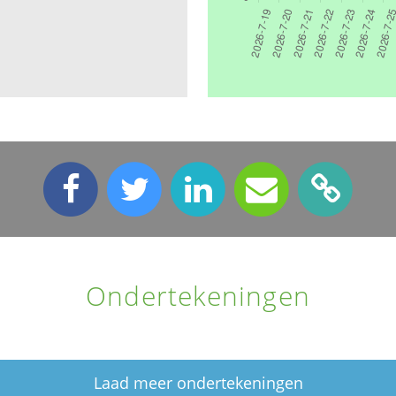
Ondertekeningen
Laad meer ondertekeningen