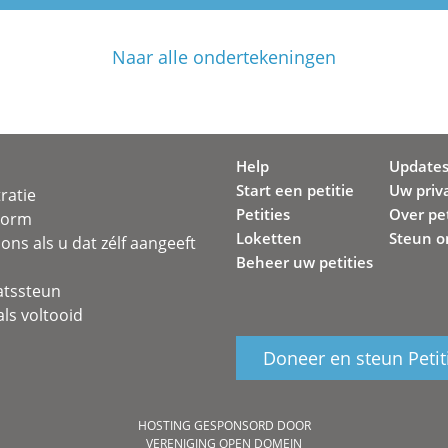
Naar alle ondertekeningen
Help
Update
Start een petitie
Uw priv
ratie
Petities
Over pet
svorm
Loketten
Steun o
ons als u dat zélf aangeeft
Beheer uw petities
atssteun
ls voltooid
Doneer en steun Petit
HOSTING GESPONSORD DOOR
VERENIGING OPEN DOMEIN