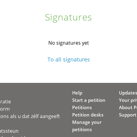
Signatures
No signatures yet
To all signatures
Help
Update
Start a petition
Your pr
ratie
Petitions
About Pe
svorm
Petition desks
Support
ons als u dat zélf aangeeft
Manage your
petitions
atssteun