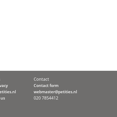
Contact
s
ivacy
Contact form
tities.nl
webmaster@petities.nl
020 7854412
 us