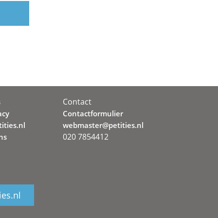
Contact
s
acy
Contactformulier
ities.nl
webmaster@petities.nl
020 7854412
ns
ies.nl