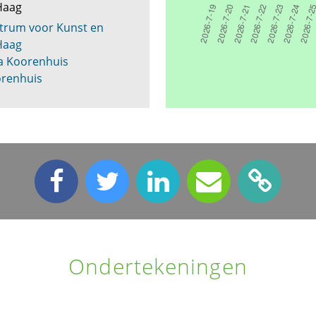
 Haag
trum voor Kunst en
Haag
a Koorenhuis
orenhuis
Ondertekeningen