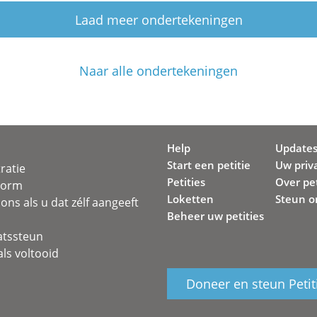
Laad meer ondertekeningen
Naar alle ondertekeningen
Help
Update
Start een petitie
Uw priv
ratie
Petities
Over pet
svorm
Loketten
Steun o
ons als u dat zélf aangeeft
Beheer uw petities
atssteun
ls voltooid
Doneer en steun Petit