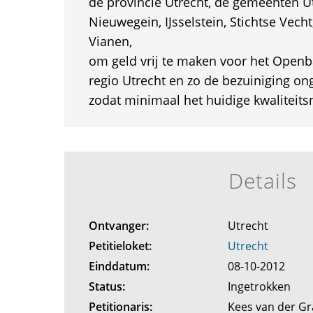
de provincie Utrecht, de gemeenten Utr
Nieuwegein, IJsselstein, Stichtse Vech
Vianen,
om geld vrij te maken voor het Openb
regio Utrecht en zo de bezuiniging o
zodat minimaal het huidige kwaliteits
Details
Ontvanger:
Utrecht
Petitieloket:
Utrecht
Einddatum:
08-10-2012
Status:
Ingetrokken
Petitionaris:
Kees van der G