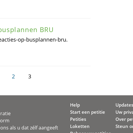
 busplannen BRU
reacties-op-busplannen-bru.
2
3
Help
Update
Start een petitie
Uw priv
ratie
Petities
Over pet
svorm
Loketten
Steun o
ons als u dat zélf aangeeft