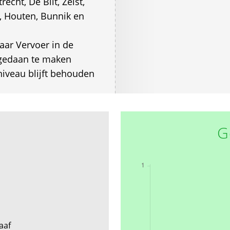
echt, De Bilt, Zeist,
t, Houten, Bunnik en
aar Vervoer in de
ngedaan te maken
niveau blijft behouden
G
raaf