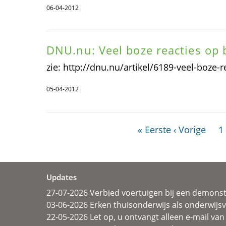
06-04-2012
DNU.nu: Veel boze reacties op
zie: http://dnu.nu/artikel/6189-veel-boze-
05-04-2012
« Eerste
‹ Vorige
1
Updates
27-07-2026 Verbied voertuigen bij een demonst
03-06-2026 Erken thuisonderwijs als onderwij
22-05-2026 Let op, u ontvangt alleen e-mail van 