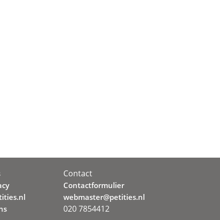
Contact
s
acy
Contactformulier
ities.nl
webmaster@petities.nl
020 7854412
ns