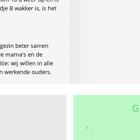
je B wakker is, is het
 gezin beter samen
 de mama's en de
e: wij willen in alle
an werkende ouders.
G