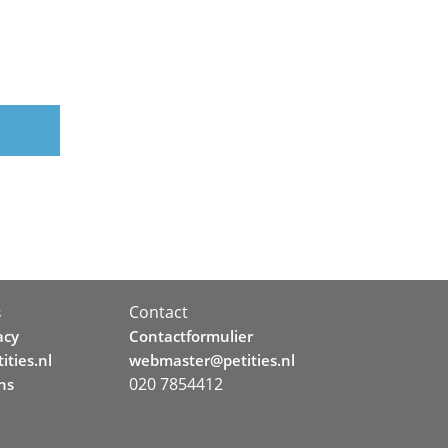
Contact
s
acy
Contactformulier
ities.nl
webmaster@petities.nl
020 7854412
ns