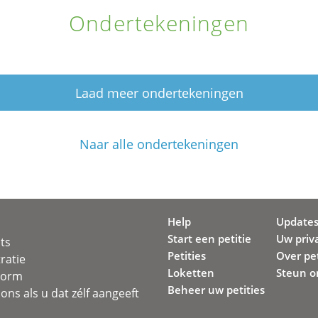
Ondertekeningen
Laad meer ondertekeningen
Naar alle ondertekeningen
Help
Update
Start een petitie
Uw priv
ots
Petities
Over pet
ratie
Loketten
Steun o
svorm
Beheer uw petities
ons als u dat zélf aangeeft