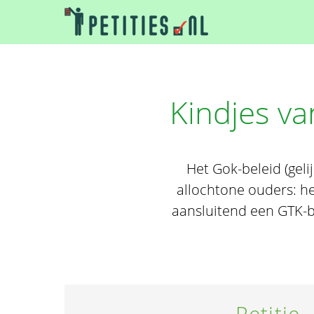
Kindjes v
Het Gok-beleid (gel
allochtone ouders: he
aansluitend een GTK-be
Petitie