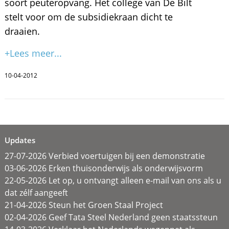
soort peuteropvang. Het college van De Bilt
stelt voor om de subsidiekraan dicht te
draaien.
+Lees meer...
10-04-2012
Updates
27-07-2026 Verbied voertuigen bij een demonstratie
03-06-2026 Erken thuisonderwijs als onderwijsvorm
22-05-2026 Let op, u ontvangt alleen e-mail van ons als u
dat zélf aangeeft
21-04-2026 Steun het Groen Staal Project
02-04-2026 Geef Tata Steel Nederland geen staatssteun