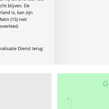
cht blijven. De
land is, kan zijn
tin (15) niet
 overleed.
ralisatie Dienst terug
G