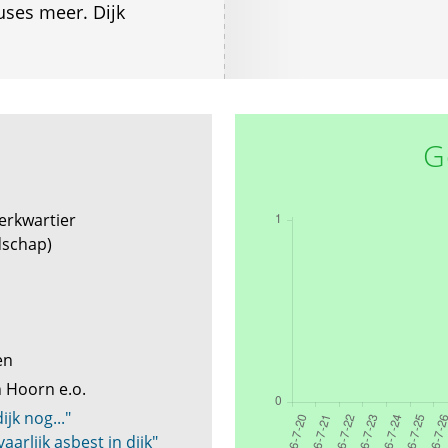
uses meer. Dijk
G
erkwartier
dschap)
gen
n Hoorn e.o.
jk nog..."
aarlijk asbest in dijk"