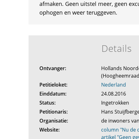
afmaken. Geen uitstel meer, geen exc
ophogen en weer teruggeven.
Details
Ontvanger:
Hollands Noord
(Hoogheemraa
Petitieloket:
Nederland
Einddatum:
24.08.2016
Status:
Ingetrokken
Petitionaris:
Hans Stuijfber
Organisatie:
de inwoners va
Website:
column "Nu de di
artikel "Geen gev