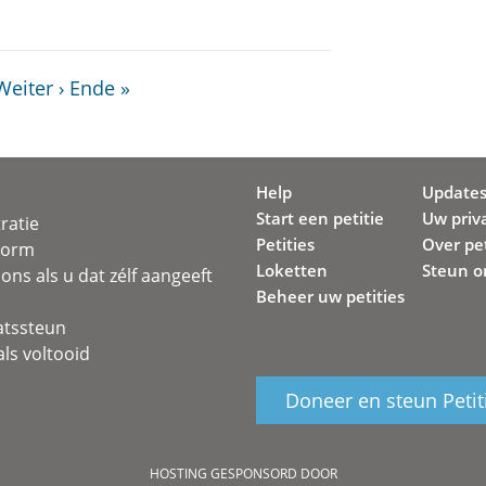
Weiter ›
Ende »
Help
Update
Start een petitie
Uw priv
ratie
Petities
Over pet
svorm
Loketten
Steun o
ons als u dat zélf aangeeft
Beheer uw petities
atssteun
ls voltooid
Doneer en steun Petit
HOSTING GESPONSORD DOOR