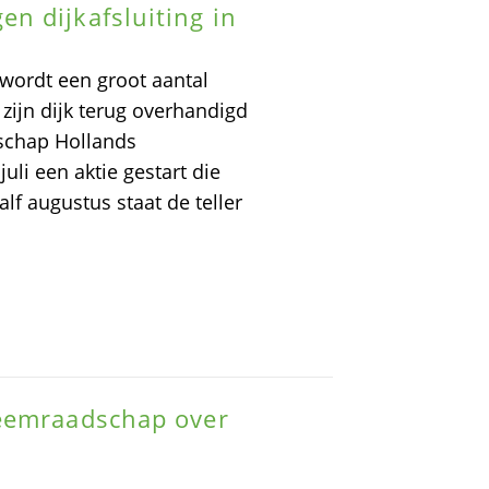
n dijkafsluiting in
ordt een groot aantal
zijn dijk terug overhandigd
schap Hollands
uli een aktie gestart die
lf augustus staat de teller
heemraadschap over