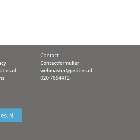
Contact
s
acy
Contactformulier
ities.nl
webmaster@petities.nl
020 7854412
ns
ies.nl