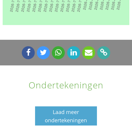
Ondertekeningen
Laad meer
ondertekeningen