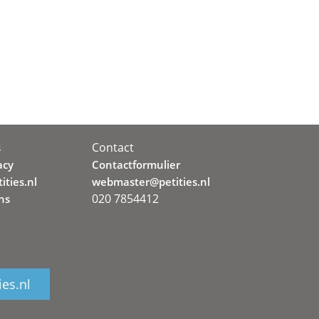
Contact
s
acy
Contactformulier
ities.nl
webmaster@petities.nl
020 7854412
ns
ies.nl