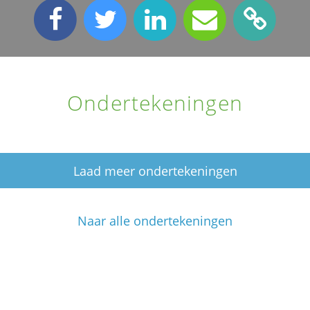
Ondertekeningen
Laad meer ondertekeningen
Naar alle ondertekeningen