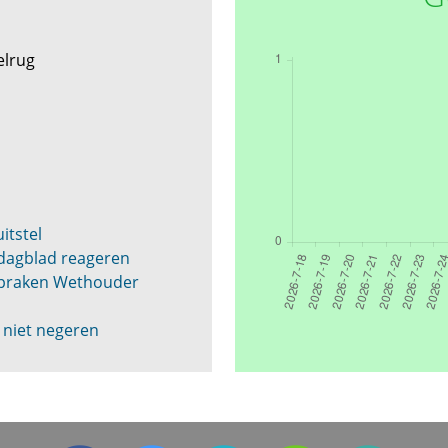
elrug
itstel
k dagblad reageren
spraken Wethouder
 niet negeren