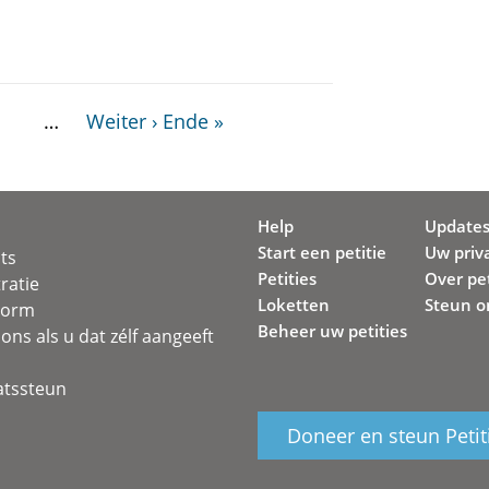
…
Weiter ›
Ende »
Help
Update
Start een petitie
Uw priv
ots
Petities
Over pet
ratie
Loketten
Steun o
svorm
Beheer uw petities
ons als u dat zélf aangeeft
atssteun
Doneer en steun Petit