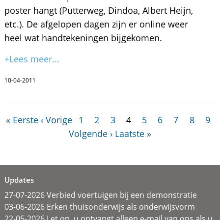
poster hangt (Putterweg, Dindoa, Albert Heijn,
etc.). De afgelopen dagen zijn er online weer
heel wat handtekeningen bijgekomen.
+Lees meer...
10-04-2011
« Eerste
‹ Vorige
1
2
3
4
5
6
7
8
9
Volgende ›
Laatste »
Updates
27-07-2026 Verbied voertuigen bij een demonstratie
03-06-2026 Erken thuisonderwijs als onderwijsvorm
22-05-2026 Let op, u ontvangt alleen e-mail van ons als u