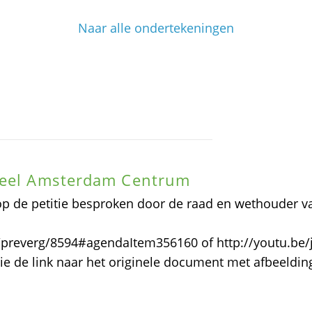
Naar alle ondertekeningen
sdeel Amsterdam Centrum
op de petitie besproken door de raad en wethouder v
D/preverg/8594#agendaItem356160 of http://youtu.be
 Zie de link naar het originele document met afbeeldi