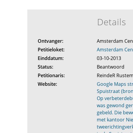
Details
Ontvanger:
Amsterdam Ce
Petitieloket:
Amsterdam Ce
Einddatum:
03-10-2013
Status:
Beantwoord
Petitionaris:
ReindeR Ruste
Website:
Google Maps str
Spuistraat (bron
Op verbeterdebu
was gewond gera
gebeld. Die bew
met kantoor Nie
tweerichtingverk