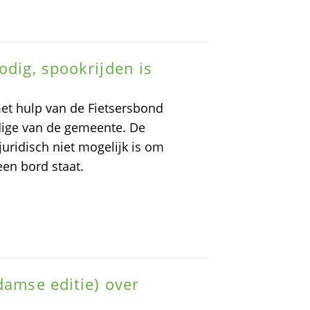
odig, spookrijden is
met hulp van de Fietsersbond
dige van de gemeente. De
 juridisch niet mogelijk is om
een bord staat.
damse editie) over