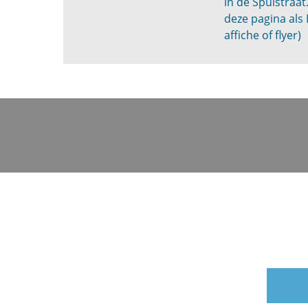
in de Spuistraat
deze pagina als
affiche of flyer)