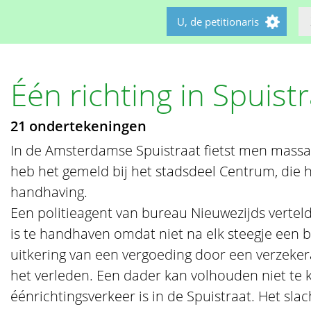
U, de petitionaris
Één richting in Spuist
21 ondertekeningen
In de Amsterdamse Spuistraat fietst men massaal
heb het gemeld bij het stadsdeel Centrum, die
handhaving.
Een politieagent van bureau Nieuwezijds vertelde
is te handhaven omdat niet na elk steegje een bo
uitkering van een vergoeding door een verzeke
het verleden. Een dader kan volhouden niet te
éénrichtingsverkeer is in de Spuistraat. Het slac