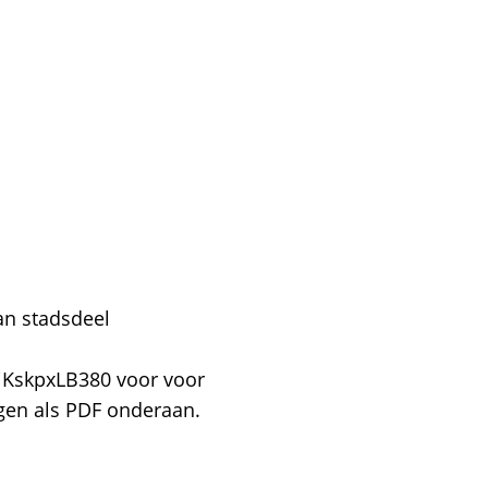
an stadsdeel
/jKskpxLB380 voor voor
ngen als PDF onderaan.