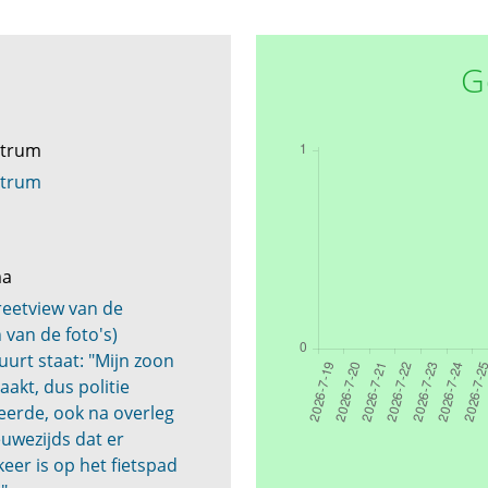
G
ntrum
ntrum
ma
eetview van de
 van de foto's)
urt staat: "Mijn zoon
akt, dus politie
eerde, ook na overleg
uwezijds dat er
eer is op het fietspad