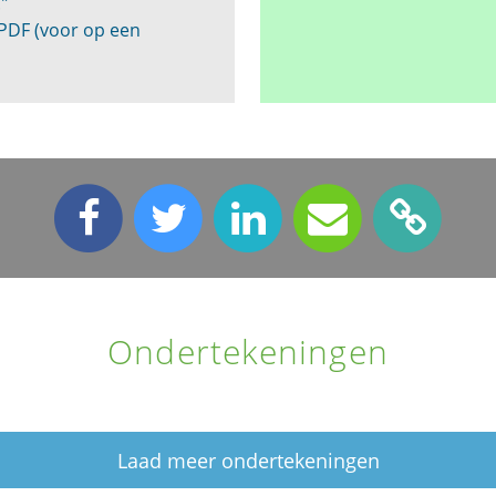
."
 PDF (voor op een
Ondertekeningen
Laad meer ondertekeningen