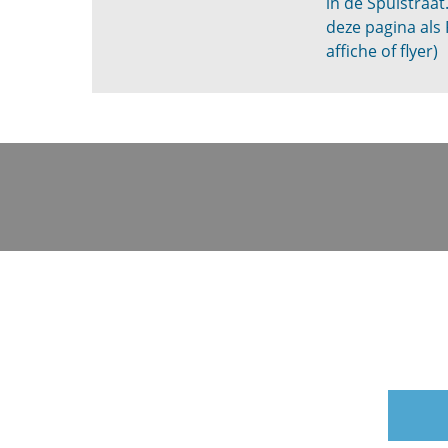
in de Spuistraat
deze pagina als
affiche of flyer)