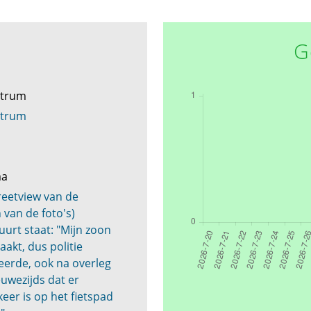
G
ntrum
ntrum
ma
eetview van de
 van de foto's)
urt staat: "Mijn zoon
akt, dus politie
eerde, ook na overleg
uwezijds dat er
eer is op het fietspad