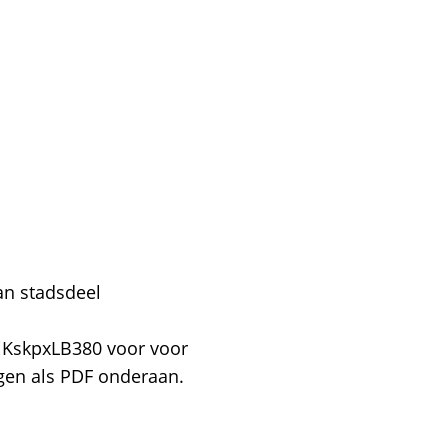
an stadsdeel
/jKskpxLB380 voor voor
ngen als PDF onderaan.