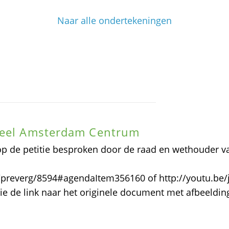
Naar alle ondertekeningen
sdeel Amsterdam Centrum
op de petitie besproken door de raad en wethouder v
D/preverg/8594#agendaItem356160 of http://youtu.be
 Zie de link naar het originele document met afbeeldi