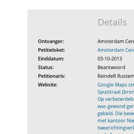
Details
Ontvanger:
Amsterdam Ce
Petitieloket:
Amsterdam Ce
Einddatum:
03-10-2013
Status:
Beantwoord
Petitionaris:
ReindeR Ruste
Website:
Google Maps str
Spuistraat (bron
Op verbeterdebu
was gewond gera
gebeld. Die bew
met kantoor Nie
tweerichtingverk