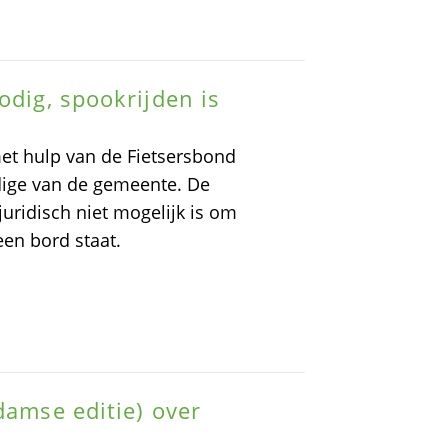
odig, spookrijden is
met hulp van de Fietsersbond
dige van de gemeente. De
 juridisch niet mogelijk is om
een bord staat.
damse editie) over