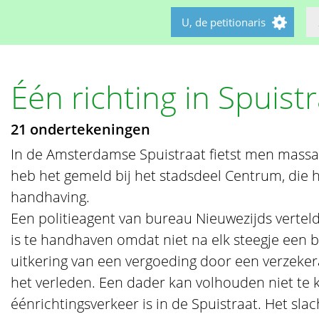
U, de petitionaris
Één richting in Spuist
21 ondertekeningen
In de Amsterdamse Spuistraat fietst men massaal
heb het gemeld bij het stadsdeel Centrum, die
handhaving.
Een politieagent van bureau Nieuwezijds vertelde
is te handhaven omdat niet na elk steegje een bo
uitkering van een vergoeding door een verzeke
het verleden. Een dader kan volhouden niet te
éénrichtingsverkeer is in de Spuistraat. Het slac