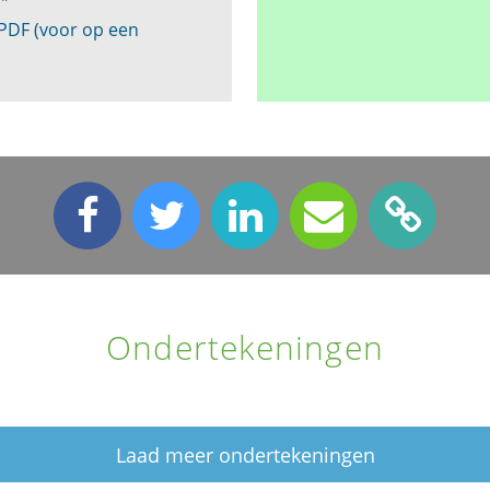
."
 PDF (voor op een
Ondertekeningen
Laad meer ondertekeningen