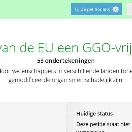
U, de petitionaris
an de EU een GGO-vri
53 ondertekeningen
door wetenschappers in verschillende landen ton
gemodificeerde organismen schadelijk zijn.
Huidige status
Deze petitie staat ni