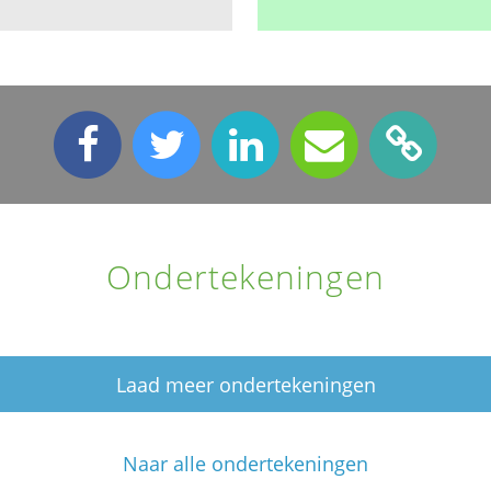
Ondertekeningen
Laad meer ondertekeningen
Naar alle ondertekeningen