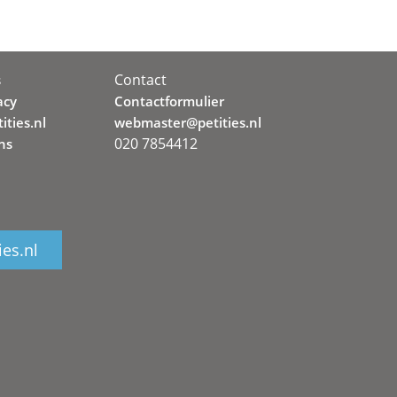
Contact
s
acy
Contactformulier
ities.nl
webmaster@petities.nl
020 7854412
ns
ies.nl