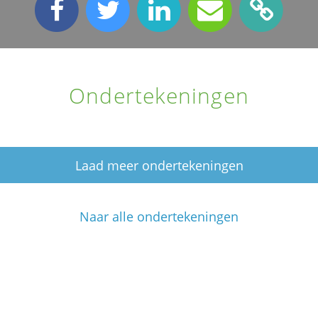
Ondertekeningen
Laad meer ondertekeningen
Naar alle ondertekeningen