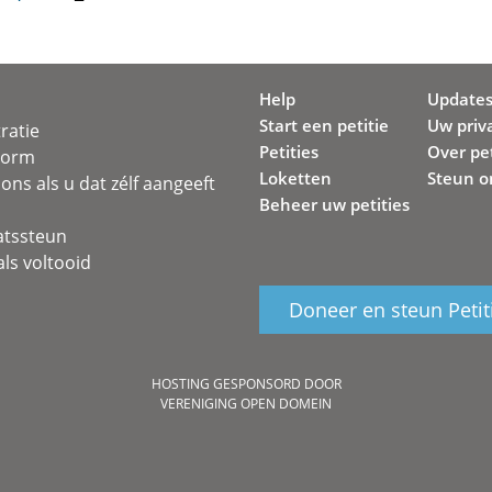
Help
Update
Start een petitie
Uw priv
ratie
Petities
Over pet
svorm
Loketten
Steun o
ons als u dat zélf aangeeft
Beheer uw petities
atssteun
ls voltooid
Doneer en steun Petit
HOSTING GESPONSORD DOOR
VERENIGING OPEN DOMEIN