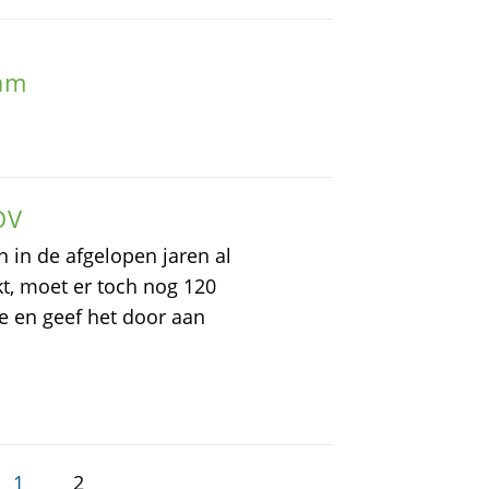
dam
OV
 in de afgelopen jaren al
t, moet er toch nog 120
e en geef het door aan
1
2