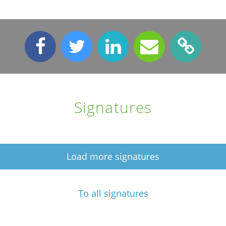
Signatures
Load more signatures
To all signatures