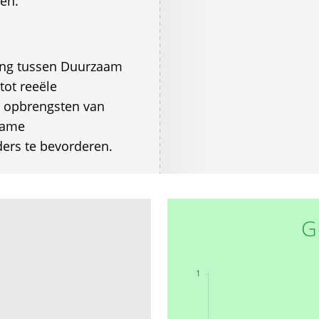
en.
king tussen Duurzaam
tot reeële
 opbrengsten van
zame
ers te bevorderen.
G