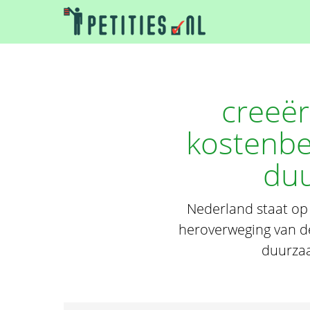
creeër
kostenbe
duu
Nederland staat op
heroverweging van de
duurzaa