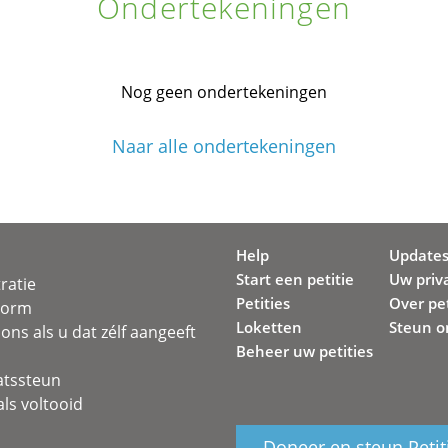
Ondertekeningen
Nog geen ondertekeningen
Naar alle ondertekeningen
Help
Update
Start een petitie
Uw priv
ratie
Petities
Over pet
svorm
Loketten
Steun o
ons als u dat zélf aangeeft
Beheer uw petities
atssteun
ls voltooid
Doneer en steun Petit