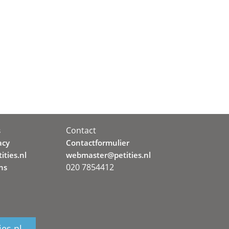
Contact
s
acy
Contactformulier
ities.nl
webmaster@petities.nl
020 7854412
ns
ies.nl