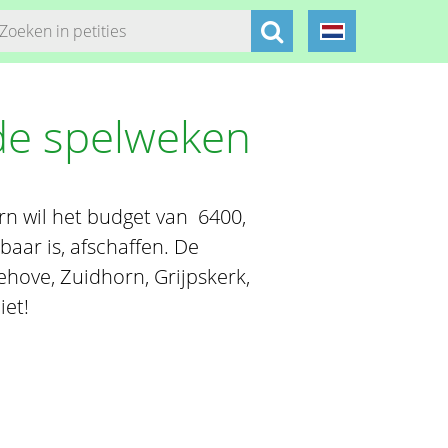
de spelweken
 wil het budget van  6400,
aar is, afschaffen. De
ehove, Zuidhorn, Grijpskerk,
iet!