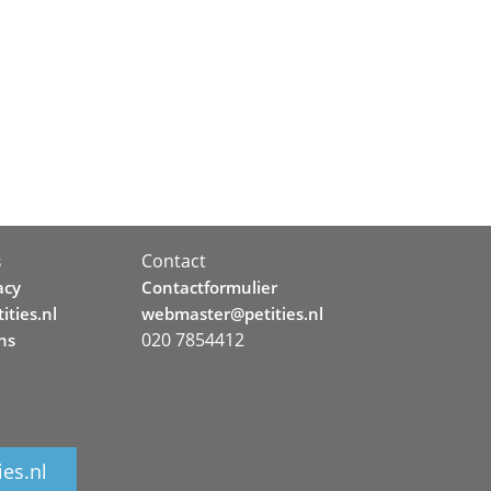
Contact
s
acy
Contactformulier
ities.nl
webmaster@petities.nl
020 7854412
ns
ies.nl