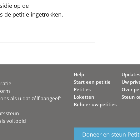
sidie op de
 de petitie ingetrokken.
Help
Update
Start een petitie
Uw priv
ratie
Petities
Over pet
svorm
Loketten
Steun o
ons als u dat zélf aangeeft
Beheer uw petities
atssteun
ls voltooid
Doneer en steun Petit