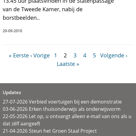
13.45 uur plaatsvinden in de Statenpassage
van de Tweede Kamer, nabij de
borstbeelden..
20-09-2010
« Eerste
‹ Vorige
1
2
3
4
5
Volgende ›
Laatste »
Updates
27-07-2026 Verbied voertuigen bij een demonstratie
03-06-2026 Erken thuisonderwijs als onderwijsvorm
22-05-2026 Let op, u ontvangt alleen e-mail van ons als u
dat zélf aangeeft
21-04-2026 Steun het Groen Staal Project