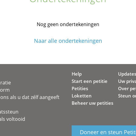
Nog geen ondertekeningen
Naar alle ondertekeningen
Help
Update
Start een petitie
Uw priv
ratie
Petities
Over pet
svorm
Loketten
Steun o
ons als u dat zélf aangeeft
Beheer uw petities
atssteun
ls voltooid
Doneer en steun Petit