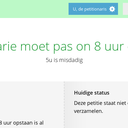
U, de petitionaris
ie moet pas on 8 uur
5u is misdadig
Huidige status
Deze petitie staat ni
verzamelen.
8 uur opstaan is al