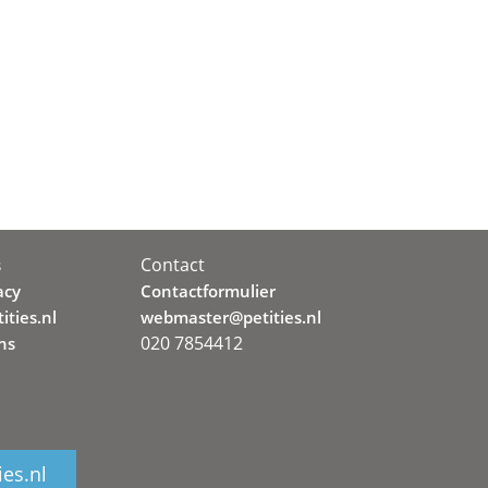
Contact
s
acy
Contactformulier
ities.nl
webmaster@petities.nl
020 7854412
ns
ies.nl