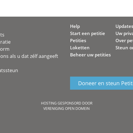
Help
Update
Start een petitie
Uw priv
ots
Petities
Over pet
ratie
Loketten
Steun o
svorm
Beheer uw petities
ons als u dat zélf aangeeft
atssteun
Doneer en steun Petit
HOSTING GESPONSORD DOOR
VERENIGING OPEN DOMEIN