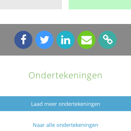
Ondertekeningen
Laad meer ondertekeningen
Naar alle ondertekeningen