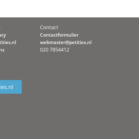
Contact
s
acy
Contactformulier
ities.nl
webmaster@petities.nl
020 7854412
ns
ies.nl